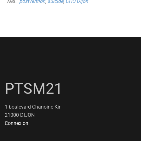
postvention
,
suicide
,
CHU Dijon
TAGS:
PTSM21
1 boulevard Chanoine Kir
21000 DIJON
Connexion